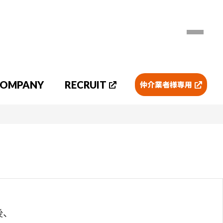
OMPANY
RECRUIT
仲介業者様専用
アパート
マンション
賃貸物件マップ検索
会員限定物件
後、