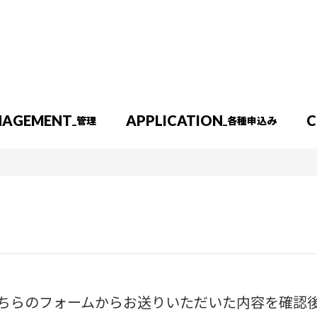
NA
GEMENT
APP
LICATION
C
_管理
_各種申込み
続き
入居中のお困りごと（準備中）
新着物件一覧
新着物件一覧
一戸建て
売土地
ちらのフォームからお送りいただいた内容を確認