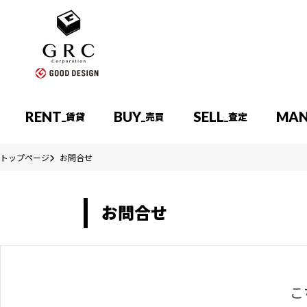
RENT
BUY
SELL
MA
_賃貸
_売買
_査定
トップページ
お問合せ
賃貸物件を探す
売買物件を探す
管理
各種申込み
賃貸物件を探す
売買物件を探す
賃貸管理について
賃貸借契約解除のお手
賃貸物件一覧
売買物件一覧
お問合せ
マンション
一戸建て
売買物件マップ検索
テナント物件を探す
こ