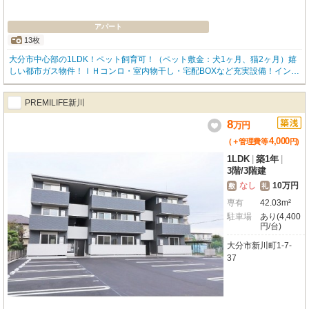
アパート
13枚
大分市中心部の1LDK！ペット飼育可！（ペット敷金：犬1ヶ月、猫2ヶ月）嬉
しい都市ガス物件！ＩＨコンロ・室内物干し・宅配BOXなど充実設備！インタ
ーネット無料です！
PREMILIFE新川
8
万
円
4,000
(＋管理費等
円
)
1LDK
|
築1年
|
3階
/
3階建
なし
10万円
敷
礼
専有
42.03m²
駐車場
あり(4,400
円/台)
大分市新川町1-7-
37