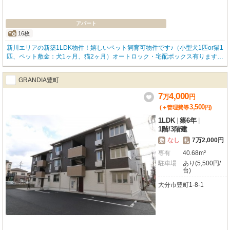
アパート
16枚
新川エリアの新築1LDK物件！嬉しいペット飼育可物件です♪（小型犬1匹or猫1
匹、ペット敷金：犬1ヶ月、猫2ヶ月）オートロック・宅配ボックス有ります！
室内も設備充実しています♪インターネット無料です！（D.U-NET。回線工事
後使用可）
GRANDIA豊町
7
4,000
万
円
3,500
(＋管理費等
円
)
1LDK
|
築6年
|
1階
/
3階建
なし
7万2,000円
敷
礼
専有
40.68m²
駐車場
あり(5,500円/
台)
大分市豊町1-8-1