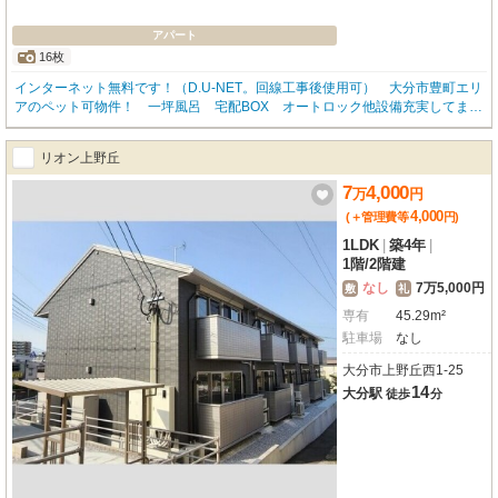
アパート
16枚
インターネット無料です！（D.U-NET。回線工事後使用可） 大分市豊町エリ
アのペット可物件！ 一坪風呂 宅配BOX オートロック他設備充実してま
す！！！
リオン上野丘
7
4,000
万
円
4,000
(＋管理費等
円
)
1LDK
|
築4年
|
1階
/
2階建
なし
7万5,000円
敷
礼
専有
45.29m²
駐車場
なし
大分市上野丘西1-25
14
大分駅
徒歩
分