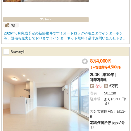
アパート
7枚
2026年6月完成予定の新築物件です！オートロックやモニタ付インターホン
等、設備も充実しております！インターネット無料！是非お問い合わせ下さい
♪
BraveryⅡ
8
4,000
万
円
4,500
(＋管理費等
円
)
2LDK
|
築10年
|
1階
/
2階建
なし
6万円
敷
礼
専有
50.12m²
駐車場
あり(3,300円/
台)
大分市古国府5丁目12-
9
7
花園停留所停
徒歩
分
他