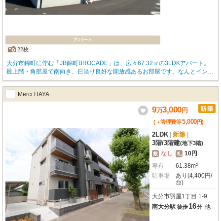
アパート
22枚
大分市錦町に佇む「JB錦町BROCADE」は、広々67.32㎡の3LDKアパート。
最上階・角部屋で南向き、日当り良好な開放感あるお部屋です。なんとインタ
ーネットと駐車場が無料で利用可能！家計に優しいのは嬉しいポイントです。
さらに、大切なペット（小型犬・猫2匹まで）との新生活もご相談いただけま
Merci HAYA
す。（※ペット飼育時は礼金1ヶ月分が必要となります）オートロックやモニ
タ付インターホンでセキュリティも配慮されており、安心してお住まいいただ
9
3,000
万
円
けます。ルーフバルコニーでゆったりと過ごしたり、IHクッキングヒーター付
5,000
きカウンターキッチンで料理を楽しんだり。浴室乾燥機や温水洗浄トイレ、シ
(＋管理費等
円
)
ューズインクローゼットなど設備も充実しています。徒歩5分圏内にコンビニ
2LDK
|
新築
|
があり、ドラッグストアやスーパーも徒歩圏内で日々のお買い物も便利。快適
3階
/
3階建
(地下3階)
な新生活を「JB錦町BROCADE」で始めてみませんか？ぜひ一度お問い合わせ
なし
10円
敷
礼
ください！
専有
61.38m²
駐車場
あり(4,400円/
台)
大分市羽屋1丁目 1-9
16
南大分駅
他
徒歩
分