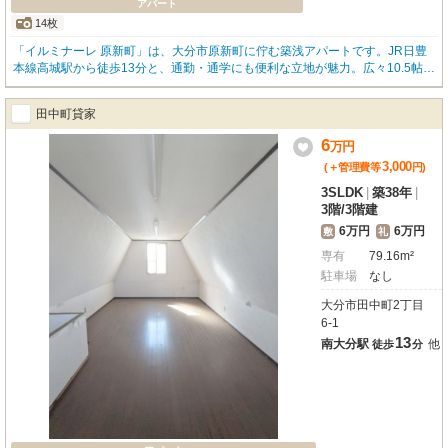
アパート
14枚
「イルミナーレ 原新町」は、大分市原新町に佇む築浅アパートです。JR日豊
本線高城駅から徒歩13分と、通勤・通学にも便利な立地が魅力。広々10.5帖の
LDKが嬉しい2LDKは、お二人暮らしや小さなお子様のいるご家庭にぴった
り。専有面積47.86㎡でゆったりお過ごしいただけます。東向きバルコニーか
田中町貸家
ら心地よい光が差し込み、明るい毎日を演出してくれますよ。インターネット
利用料無料、エアコン完備で、引っ越し後すぐに快適な生活がスタート！バ
6
万
円
ス・トイレ別、独立洗面台、浴室乾燥機、追い焚き風呂と水回り設備も充実。
3,000
(＋管理費等
円
)
シューズインクローゼットもあり、収納も安心。徒歩3分圏内にコンビニや銀
行、徒歩7分にはスターバックスコーヒーも。日岡小学校まで徒歩9分、ひおか
3SLDK
|
築38年
|
保育園まで徒歩8分と、子育てにも嬉しい環境です。初期費用を抑えたい方に
3階
/
3階建
嬉しい敷金0円！駐車場も月額4,400円でご利用いただけます（空き要確認）。
6万円
6万円
敷
礼
専有
79.16m²
駐車場
なし
大分市田中町2丁目
6-1
13
南大分駅
他
徒歩
分