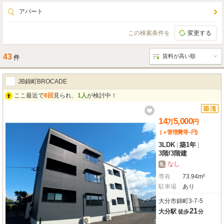
アパート
この検索条件を
変更する
43
件
JB錦町BROCADE
ここ最近で
8回
見られ、
1人
が検討中！
14
5,000
万
円
-
(＋管理費等
円
)
3LDK
|
築1年
|
3階
/
3階建
なし
礼
専有
73.94m²
駐車場
あり
大分市錦町3-7-5
21
大分駅
徒歩
分