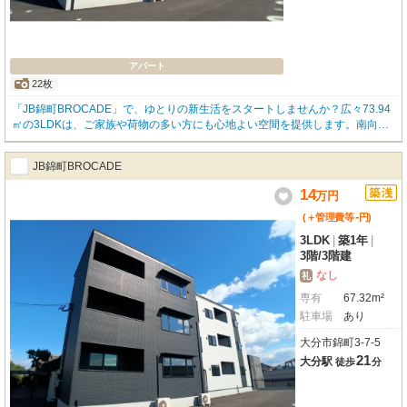
アパート
22枚
「JB錦町BROCADE」で、ゆとりの新生活をスタートしませんか？広々73.94
㎡の3LDKは、ご家族や荷物の多い方にも心地よい空間を提供します。南向き
の最上階・角部屋で日当たり良好！開放感あふれるルーフバルコニーでは、心
地よい風を感じながらリラックスできます。ペット（猫も相談可）と一緒に暮
JB錦町BROCADE
らせるのも魅力です。インターネット利用料無料なので、毎月の費用を抑えな
がら快適なネット環境を楽しめます。無料駐車場付きで、お車をお持ちの方に
14
万
円
も便利。オートロックやモニター付インターホンでセキュリティにも配慮され
-
ています。IHクッキングヒーター付きのカウンターキッチンは、お料理の時間
(＋管理費等
円
)
を楽しく演出。バス・トイレ別、浴室乾燥機、温水洗浄トイレ、シャワー付洗
3LDK
|
築1年
|
面化粧台と水回り設備も充実しており、浴室に窓があるのも嬉しいポイントで
3階
/
3階建
す。コンビニまで徒歩5分、ドラッグストアやスーパーも徒歩圏内にあり、
なし
礼
日々の買い物にも困りません。この機会にぜひ一度ご内覧ください！お問い合
わせお待ちしております。
専有
67.32m²
駐車場
あり
大分市錦町3-7-5
21
大分駅
徒歩
分