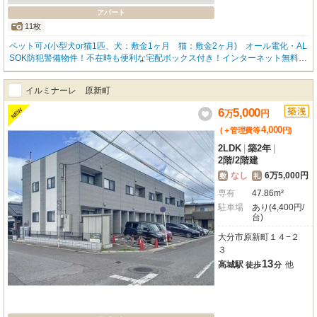
アパート
11枚
ペット可♪(小型犬or猫1匹、犬：敷金1ヶ月 猫：敷金2ヶ月) オール電化・AL
SOK防犯警備物件！不在時も便利な宅配ボックス付き！インターネット無料！
（D.U-NET。回線工事後使用可）
イルミナーレ 原新町
6
5,000
NEW
万
円
4,000
(＋管理費等
円
)
2LDK
|
築2年
|
2階
/
2階建
なし
6万5,000円
敷
礼
専有
47.86m²
駐車場
あり(4,400円/
台)
大分市原新町１４−２
３
13
高城駅
他
徒歩
分