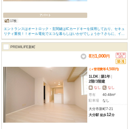
アパート
17枚
エントランスはオートロック・玄関鍵はICカードキーを採用しており、セキュ
リティ重視！！オール電化でエコな暮らしはいかがでしょうか？さらに、イン
ターネット無料です！（D.U-NET）
PREMILIFE新町
8
1,000
万
円
4,500
(＋管理費等
円
)
1LDK
|
築1年
|
2階
/
3階建
なし
なし
敷
礼
専有
40.48m²
駐車場
なし
大分市新町7-21
12
大分駅
徒歩
分