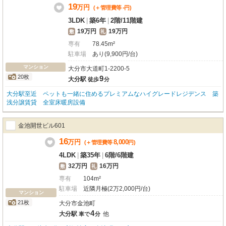
数指定有)・宅配ボックス48世帯分・一階店舗(セブンイレブン)
19
万
円
-
(＋管理費等
円
)
3LDK
|
築6年
|
2階
/
11階建
19万円
19万円
敷
礼
専有
78.45m²
駐車場
あり(9,900円/台)
マンション
大分市大道町1-2200-5
20枚
9
大分駅
徒歩
分
大分駅至近 ペットも一緒に住めるプレミアムなハイグレードレジデンス 築
浅分譲賃貸 全室床暖房設備
金池開世ビル601
16
万
円
8,000
(＋管理費等
円
)
4LDK
|
築35年
|
6階
/
6階建
32万円
16万円
敷
礼
専有
104m²
駐車場
近隣月極(2万2,000円/台)
マンション
21枚
大分市金池町
4
大分駅
他
車で
分