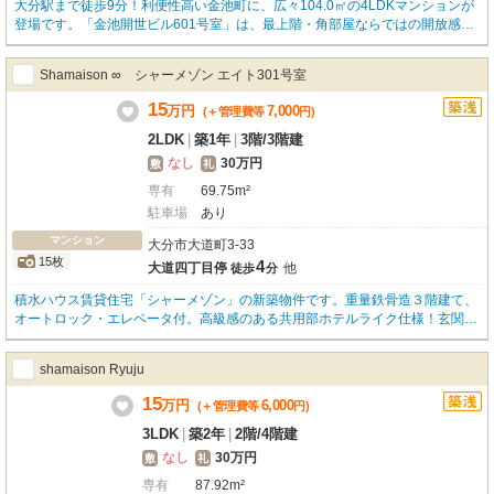
大分駅まで徒歩9分！利便性高い金池町に、広々104.0㎡の4LDKマンションが
登場です。「金池開世ビル601号室」は、最上階・角部屋ならではの開放感
と、3面採光・2面バルコニーによる明るさが魅力。2025年3月には内装が全面
リフォームされ、新生活が気持ち良くスタートできます。ご入居をサポートす
Shamaison ∞ シャーメゾン エイト301号室
るフリーレント1ヶ月付きで、初期費用も抑えられます。設備も充実！新しく
設置されるリビングエアコン、ウォシュレット、モニター付きインターホンに
15
万
円
7,000
(＋管理費等
円
)
加え、料理が捗るシステムカウンターキッチン（3口ガスコンロ）、ゆったり
寛げる追い焚き風呂には窓もございます。ウォークインクローゼットを含む全
2LDK
|
築1年
|
3階
/
3階建
居室収納で、荷物が多い方も安心。大切なペットとの暮らしもご相談いただけ
なし
30万円
敷
礼
ます。徒歩2分にこども園、徒歩5分に小学校。ドラッグストアや病院、飲食
専有
69.75m²
店、コンビニも近く、日々の生活がスムーズに。この魅力あふれるお部屋をぜ
ひ一度、ご覧になりませんか？
駐車場
あり
マンション
大分市大道町3-33
15枚
4
大道四丁目停
他
徒歩
分
積水ハウス賃貸住宅「シャーメゾン」の新築物件です。重量鉄骨造３階建て、
オートロック・エレベータ付。高級感のある共用部ホテルライク仕様！玄関ド
アはスマートロックで遠隔操作可能も可能♪インターネット(Wifi)無料！充分な
収容力のウォークインクローゼットもあり、お部屋を広々と使っていただきま
shamaison Ryuju
す。充実した設備で快適な生活を♪
15
万
円
6,000
(＋管理費等
円
)
3LDK
|
築2年
|
2階
/
4階建
なし
30万円
敷
礼
専有
87.92m²