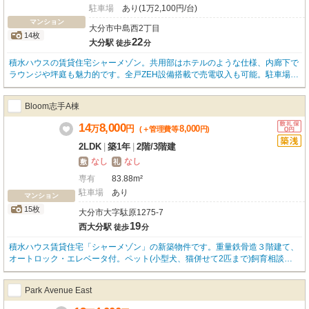
駐車場
あり(1万2,100円/台)
マンション
大分市中島西2丁目
14枚
22
大分駅
徒歩
分
積水ハウスの賃貸住宅シャーメゾン。共用部はホテルのような仕様、内廊下で
ラウンジや坪庭も魅力的です。全戸ZEH設備搭載で売電収入も可能。駐車場は
チェーンゲート付でセキュリティ面も安心！都市ガスや開口部にペアガラス使
用で光熱費も安心です。
Bloom志手A棟
14
8,000
万
円
8,000
(＋管理費等
円
)
2LDK
|
築1年
|
2階
/
3階建
なし
なし
敷
礼
専有
83.88m²
駐車場
あり
マンション
15枚
大分市大字駄原1275-7
19
西大分駅
徒歩
分
積水ハウス賃貸住宅「シャーメゾン」の新築物件です。重量鉄骨造３階建て、
オートロック・エレベータ付。ペット(小型犬、猫併せて2匹まで)飼育相談可
(別途礼金要) 玄関ドアはスマートロックで遠隔操作可能も可能♪インターネッ
ト(Wifi)無料！大容量のウォークインクローゼットもあり、お部屋を広々と使
Park Avenue East
っていただけます。充実した設備で快適な生活を♪