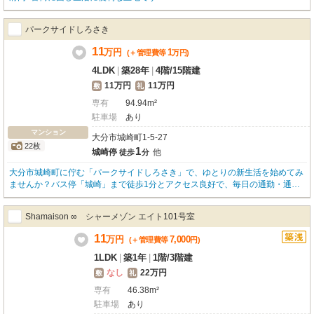
パークサイドしろさき
11
万
円
1
(＋管理費等
万
円
)
4LDK
|
築28年
|
4階
/
15階建
11万円
11万円
敷
礼
専有
94.94m²
駐車場
あり
マンション
大分市城崎町1-5-27
22枚
1
城崎停
他
徒歩
分
大分市城崎町に佇む「パークサイドしろさき」で、ゆとりの新生活を始めてみ
ませんか？バス停「城崎」まで徒歩1分とアクセス良好で、毎日の通勤・通学
にも大変便利です。広々94.94m²の4LDKは、南向きで3面採光、日当り良好な
のが嬉しいポイント。快適にお過ごしいただけます。システムキッチンや追い
Shamaison ∞ シャーメゾン エイト101号室
焚き機能付きバス、独立洗面台など、暮らしを豊かにする設備も充実していま
す。コンビニやスーパー、病院も徒歩圏内に揃い、生活利便性も抜群です。分
11
万
円
7,000
(＋管理費等
円
)
譲タイプならではの上質な住まいで、ご家族皆様で笑顔あふれる毎日をどう
ぞ。敷地内駐車場もございます（機械式・高さ制限あり）。
1LDK
|
築1年
|
1階
/
3階建
なし
22万円
敷
礼
専有
46.38m²
駐車場
あり