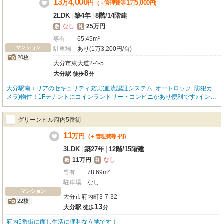
13
4,000
万
円
1
5,000
(＋管理費等
万
円
)
2LDK
|
築4年
|
8階
/
14階建
なし
25万円
敷
礼
専有
65.45m²
マンション
駐車場
あり(1万3,200円/台)
20枚
大分市東大道2-4-5
8
大分駅
徒歩
分
大分駅南エリアのセキュリティ充実(血流認証システム･オートロック･防犯カ
メラ)物件！1Fテナントにコインランドリー・コンビニがあり便利です♪インタ
ーネット無料！（D.U-NET。回線工事後使用可） ・館内各種サービス有(コ
ンシェルジュ兼清掃員)・駐車場有(大型車対応パレットタワーパーキング)・エ
グリーンヒル府内5番街
アコン全部屋標準・サイクルポート､バイク置場有
11
万
円
-
(＋管理費等
円
)
3LDK
|
築27年
|
12階
/
15階建
11万円
なし
敷
礼
専有
78.69m²
駐車場
なし
マンション
大分市府内町3-7-32
22枚
13
大分駅
徒歩
分
府内5番街に面し生活に便利な立地です！