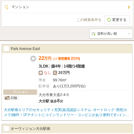
マンション
この検索条件を
変更する
Park Avenue East
22
万
円
2
(＋管理費等
万
円
)
3LDK
|
築4年
|
14階
/
14階建
なし
20万円
敷
礼
専有
99.76m²
駐車場
あり(1万3,200円/台)
マンション
大分市東大道2-4-5
22枚
8
大分駅
徒歩
分
大分駅南エリアのセキュリティ充実(血流認証システム･オートロック･防犯カ
メラ)物件！1Fテナントにコインランドリー・コンビニがあり便利です♪インタ
ーネット無料！（D.U-NET。回線工事後使用可） ・館内各種サービス有(コ
ンシェルジュ兼清掃員)・駐車場有(大型車対応パレットタワーパーキング)・エ
オーヴィジョン大分駅南
アコン全部屋標準・サイクルポート､バイク置場有・ペット飼育可(犬猫OK※階