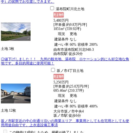
中）の状態でお引渡しできます。
湯布院町川北土地
5,480
万
円
[坪単価 約9.8万円/坪]
1851m² (559.92坪)
現況
更地
建築条件
なし
建ぺい率
60%
容積率
200%
土地
3枚
由布市湯布院町川北948-3
由布院駅
徒歩
26
分
◎値下げしました！！ 九州の観光地、湯布院 ロケーション的にも好立地な角
地です。多目的用途に使用可能！
坂ノ市4丁目土地
5,250
万
円
[坪単価 約25.0万円/坪]
695.46m² (210.37坪)
現況
更地
建築条件
なし
建ぺい率
80%
容積率
400%
土地
12枚
大分市坂ノ市中央4
坂ノ市駅
徒歩
6
分
坂ノ市駅至近の中心街通り沿いの商業エリア 事業用としても住宅用としても使
用用途自由です。上水道設備工事済
この物件は成約したため、掲載が終了しました。