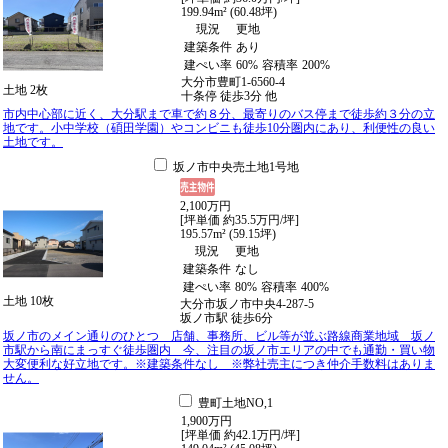
199.94m² (60.48坪)
現況
更地
建築条件
あり
建ぺい率
60%
容積率
200%
大分市豊町1-6560-4
土地
2枚
十条停
徒歩
3
分
他
市内中心部に近く、大分駅まで車で約８分、最寄りのバス停まで徒歩約３分の立
地です。小中学校（碩田学園）やコンビニも徒歩10分圏内にあり、利便性の良い
土地です。
坂ノ市中央売土地1号地
2,100
万
円
[坪単価 約35.5万円/坪]
195.57m² (59.15坪)
現況
更地
建築条件
なし
建ぺい率
80%
容積率
400%
土地
10枚
大分市坂ノ市中央4-287-5
坂ノ市駅
徒歩
6
分
坂ノ市のメイン通りのひとつ 店舗、事務所、ビル等が並ぶ路線商業地域 坂ノ
市駅から南にまっすぐ徒歩圏内 今、注目の坂ノ市エリアの中でも通勤・買い物
大変便利な好立地です。※建築条件なし ※弊社売主につき仲介手数料はありま
せん。
豊町土地NO,1
1,900
万
円
[坪単価 約42.1万円/坪]