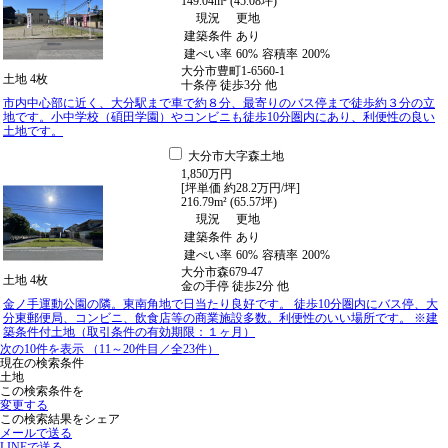
149.04m² (45.08坪)
現況
更地
建築条件
あり
建ぺい率
60%
容積率
200%
大分市豊町1-6560-1
土地
4枚
十条停
徒歩
3
分
他
市内中心部に近く、大分駅まで車で約８分、最寄りのバス停まで徒歩約３分の立
地です。小中学校（碩田学園）やコンビニも徒歩10分圏内にあり、利便性の良い
土地です。
大分市大字森土地
1,850
万
円
[坪単価 約28.2万円/坪]
216.79m² (65.57坪)
現況
更地
建築条件
あり
建ぺい率
60%
容積率
200%
大分市森679-47
土地
4枚
金の手停
徒歩
2
分
他
金ノ手運動公園の隣。東南角地で日当たり良好です。 徒歩10分圏内にバス停、大
分東郵便局、コンビニ、飲食店等の商業施設多数。利便性のいい場所です。 ※建
築条件付土地（取引条件の有効期限：１ヶ月）
次の
10
件を表示
（
11～20
件目／全
23
件）
現在の検索条件
土地
この検索条件を
変更する
この検索結果をシェア
メールで送る
LINEで送る