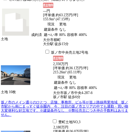
---
円
[坪単価 約63.2万円/坪]
155.9m² (47.15坪)
現況
更地
建築条件
なし
成約済
建ぺい率
80%
容積率
400%
土地
大分市都町
大分駅
徒歩
15
分
坂ノ市中央売土地2号地
2,350
万
円
[坪単価 約36.1万円/坪]
215.26m² (65.11坪)
現況
更地
建築条件
なし
建ぺい率
80%
容積率
400%
土地
10枚
大分市坂ノ市中央4-287-6
坂ノ市駅
徒歩
6
分
坂ノ市のメイン通りのひとつ 店舗、事務所、ビル等が並ぶ路線商業地域 坂ノ
市駅から南にまっすぐ徒歩圏内 今、注目の坂ノ市エリアの中でも通勤・買い物
大変便利な好立地です。※建築条件なし ※弊社売主につき仲介手数料はありま
せん。
豊町土地NO,3
2,180
万
円
[坪単価 約36.0万円/坪]