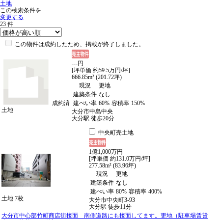
土地
この検索条件を
変更する
23
件
この物件は成約したため、掲載が終了しました。
---
円
[坪単価 約59.5万円/坪]
666.85m² (201.72坪)
現況
更地
建築条件
なし
成約済
建ぺい率
60%
容積率
150%
土地
大分市中島中央
大分駅
徒歩
20
分
中央町売土地
1
億
1,000
万
円
[坪単価 約131.0万円/坪]
277.58m² (83.96坪)
現況
更地
建築条件
なし
建ぺい率
80%
容積率
400%
土地
7枚
大分市中央町3-93
大分駅
徒歩
11
分
大分市中心部竹町商店街接面 南側道路にも接面してます。更地（駐車場賃貸