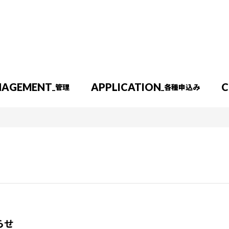
NA
GEMENT
APP
LICATION
C
_管理
_各種申込み
続き
入居中のお困りごと（準備中）
新着物件一覧
新着物件一覧
一戸建て
売土地
らせ