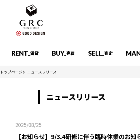
RENT
BUY
SELL
MA
_賃貸
_売買
_査定
トップページ
ニュースリリース
賃貸物件を探す
売買物件を探す
管理
各種申込み
賃貸物件を探す
売買物件を探す
賃貸管理について
賃貸借契約解除のお手
賃貸物件一覧
売買物件一覧
ニュースリリース
マンション
一戸建て
2025/08/25
売買物件マップ検索
テナント物件を探す
【お知らせ】9/3.4研修に伴う臨時休業のお知