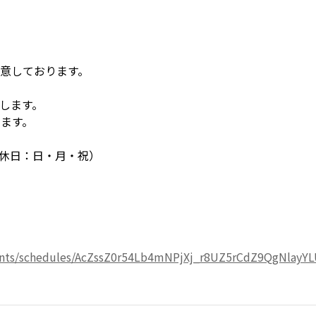
意しております。

します。

ます。

／定休日：日・月・祝）

tments/schedules/AcZssZ0r54Lb4mNPjXj_r8UZ5rCdZ9QgNlayY