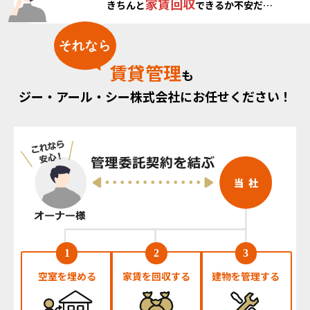
家賃回収
きちんと
できるか
不安だ…
それなら
賃貸管理
も
ジー・アール・シー株式会社に
お任せください！
空室を
埋める
家賃を
回収する
建物を
管理する