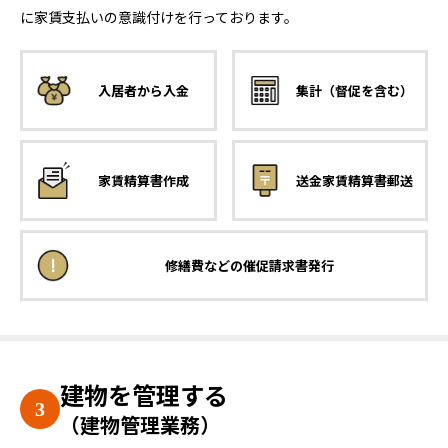
に家賃支払いの意識付けを行っております。
入居者から
入金
集計
（督促を含む）
家賃精算書
作成
送金
家賃精算書郵送
修繕費などの
催促請求書発行
建物を管理する
（建物管理業務）